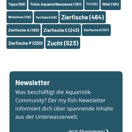
Tobis Aquaristikexzesse
(191)
Wild
(191)
Tipps
(158)
TV
(133)
Zierfische
(464)
Wirbellose
(128)
YouTube
(146)
Zierfische A
(193)
Zierfische C
(243)
Zierfische H
(137)
Zucht
(523)
Zierfische P
(230)
Newsletter
Was beschäftigt die Aquaristik-
Community? Der my-fish-Newsletter
informiert dich über spannende Inhalte
aus der Unterwasserwelt.
Jetzt Abonnieren!