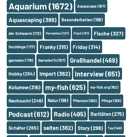
Aquarium
(1672)
Aquascape
(167)
Aquascaping
(389)
Besonderheiten
(198)
Fische
(327)
der Schwarm
(172)
Fernsehen
(127)
Fisch
(131)
Franky
(315)
Friday
(314)
fischlinge
(177)
Großhandel
(469)
garnelen
(178)
GarnelenTv
(157)
Interview
(651)
Import
(362)
Hobby
(254)
my-fish
(625)
Kolumne
(316)
my-fish.org
(162)
Nachzucht
(249)
Natur
(198)
Pflanzen
(160)
Pflege
(158)
Podcast
(612)
Radio
(495)
Raritäten
(275)
selten
(362)
Schäfer
(265)
Story
(298)
Tax
(149)