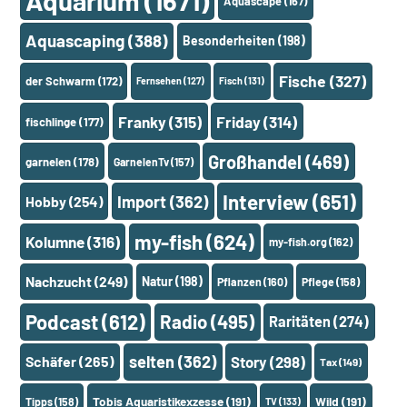
Aquarium
(1671)
Aquascape
(167)
Aquascaping
(388)
Besonderheiten
(198)
Fische
(327)
der Schwarm
(172)
Fernsehen
(127)
Fisch
(131)
Franky
(315)
Friday
(314)
fischlinge
(177)
Großhandel
(469)
garnelen
(178)
GarnelenTv
(157)
Interview
(651)
Import
(362)
Hobby
(254)
my-fish
(624)
Kolumne
(316)
my-fish.org
(162)
Nachzucht
(249)
Natur
(198)
Pflanzen
(160)
Pflege
(158)
Podcast
(612)
Radio
(495)
Raritäten
(274)
selten
(362)
Schäfer
(265)
Story
(298)
Tax
(149)
Tobis Aquaristikexzesse
(191)
Wild
(191)
Tipps
(158)
TV
(133)