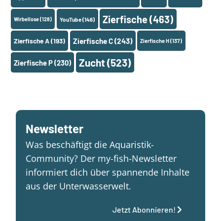
Zierfische
(463)
Wirbellose
(128)
YouTube
(146)
Zierfische A
(193)
Zierfische C
(243)
Zierfische H
(137)
Zucht
(523)
Zierfische P
(230)
Newsletter
Was beschäftigt die Aquaristik-
Community? Der my-fish-Newsletter
informiert dich über spannende Inhalte
aus der Unterwasserwelt.
Jetzt Abonnieren!