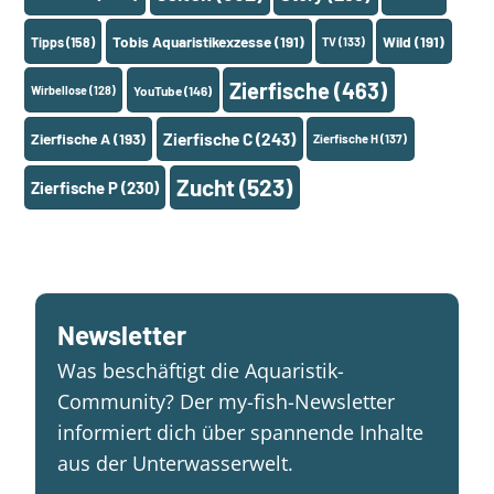
Tobis Aquaristikexzesse
(191)
Wild
(191)
Tipps
(158)
TV
(133)
Zierfische
(463)
Wirbellose
(128)
YouTube
(146)
Zierfische A
(193)
Zierfische C
(243)
Zierfische H
(137)
Zucht
(523)
Zierfische P
(230)
Newsletter
Was beschäftigt die Aquaristik-
Community? Der my-fish-Newsletter
informiert dich über spannende Inhalte
aus der Unterwasserwelt.