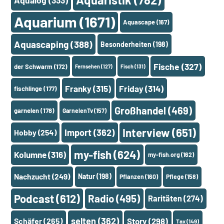
Aqualog
(333)
Aquarium
(1671)
Aquascape
(167)
Aquascaping
(388)
Besonderheiten
(198)
Fische
(327)
der Schwarm
(172)
Fernsehen
(127)
Fisch
(131)
Franky
(315)
Friday
(314)
fischlinge
(177)
Großhandel
(469)
garnelen
(178)
GarnelenTv
(157)
Interview
(651)
Import
(362)
Hobby
(254)
my-fish
(624)
Kolumne
(316)
my-fish.org
(162)
Nachzucht
(249)
Natur
(198)
Pflanzen
(160)
Pflege
(158)
Podcast
(612)
Radio
(495)
Raritäten
(274)
selten
(362)
Schäfer
(265)
Story
(298)
Tax
(149)