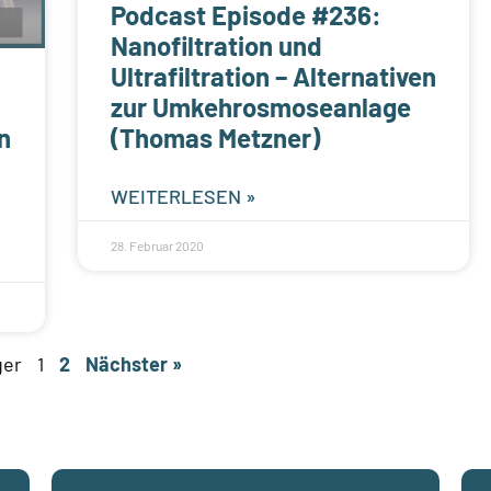
Podcast Episode #236:
Nanofiltration und
Ultrafiltration – Alternativen
zur Umkehrosmoseanlage
en
(Thomas Metzner)
WEITERLESEN »
28. Februar 2020
ger
1
2
Nächster »