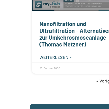
Nanofiltration und
Ultrafiltration - Alternativ
zur Umkehrosmoseanlage
(Thomas Metzner)
WEITERLESEN »
28. Februar 2020
« Vori