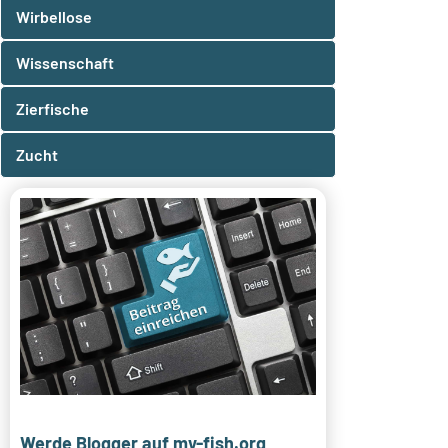
Wirbellose
Wissenschaft
Zierfische
Zucht
Werde Blogger auf my-fish.org