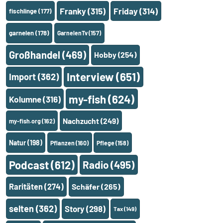
Franky
(315)
Friday
(314)
fischlinge
(177)
garnelen
(178)
GarnelenTv
(157)
Großhandel
(469)
Hobby
(254)
Interview
(651)
Import
(362)
my-fish
(624)
Kolumne
(316)
Nachzucht
(249)
my-fish.org
(162)
Natur
(198)
Pflanzen
(160)
Pflege
(158)
Podcast
(612)
Radio
(495)
Raritäten
(274)
Schäfer
(265)
selten
(362)
Story
(298)
Tax
(149)