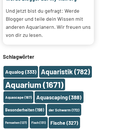
Und jetzt bist du gefragt: Werde
Blogger und teile dein Wissen mit
anderen Aquarianern. Wir freuen uns
von dir zu lesen.
Schlagwörter
Aquaristik
(782)
Aqualog
(333)
Aquarium
(1671)
Aquascaping
(388)
Aquascape
(167)
Besonderheiten
(198)
der Schwarm
(172)
Fische
(327)
Fernsehen
(127)
Fisch
(131)