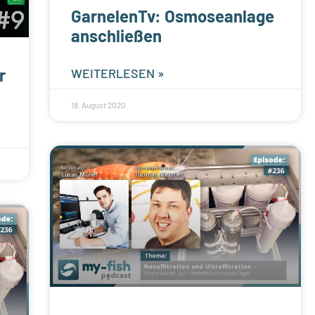
GarnelenTv: Osmoseanlage
anschließen
r
WEITERLESEN »
18. August 2020