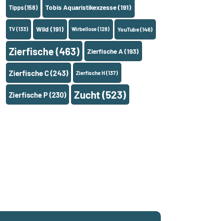
Tobis Aquaristikexzesse
(191)
Tipps
(158)
Wild
(191)
TV
(133)
Wirbellose
(128)
YouTube
(146)
Zierfische
(463)
Zierfische A
(193)
Zierfische C
(243)
Zierfische H
(137)
Zucht
(523)
Zierfische P
(230)