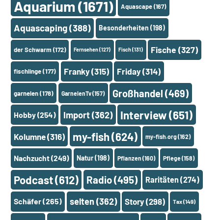
Aquarium
(1671)
Aquascape
(167)
Aquascaping
(388)
Besonderheiten
(198)
Fische
(327)
der Schwarm
(172)
Fernsehen
(127)
Fisch
(131)
Franky
(315)
Friday
(314)
fischlinge
(177)
Großhandel
(469)
garnelen
(178)
GarnelenTv
(157)
Interview
(651)
Import
(362)
Hobby
(254)
my-fish
(624)
Kolumne
(316)
my-fish.org
(162)
Nachzucht
(249)
Natur
(198)
Pflanzen
(160)
Pflege
(158)
Podcast
(612)
Radio
(495)
Raritäten
(274)
selten
(362)
Schäfer
(265)
Story
(298)
Tax
(149)