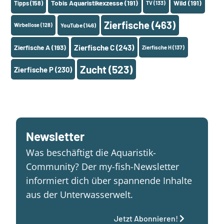
Tobis Aquaristikexzesse
(191)
Wild
(191)
Tipps
(158)
TV
(133)
Zierfische
(463)
Wirbellose
(128)
YouTube
(146)
Zierfische A
(193)
Zierfische C
(243)
Zierfische H
(137)
Zucht
(523)
Zierfische P
(230)
Newsletter
Was beschäftigt die Aquaristik-
Community? Der my-fish-Newsletter
informiert dich über spannende Inhalte
aus der Unterwasserwelt.
Jetzt Abonnieren!