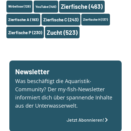
Zierfische
(463)
Wirbellose
(128)
YouTube
(146)
Zierfische A
(193)
Zierfische C
(243)
Zierfische H
(137)
Zucht
(523)
Zierfische P
(230)
Newsletter
Was beschäftigt die Aquaristik-
Community? Der my-fish-Newsletter
informiert dich über spannende Inhalte
aus der Unterwasserwelt.
Jetzt Abonnieren!