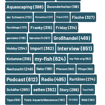
Aquascaping
(388)
Besonderheiten
(198)
Fische
(327)
der Schwarm
(172)
Fernsehen
(127)
Fisch
(131)
Franky
(315)
Friday
(314)
fischlinge
(177)
Großhandel
(469)
garnelen
(178)
GarnelenTv
(157)
Interview
(651)
Import
(362)
Hobby
(254)
my-fish
(624)
Kolumne
(316)
my-fish.org
(162)
Nachzucht
(249)
Natur
(198)
Pflanzen
(160)
Pflege
(158)
Podcast
(612)
Radio
(495)
Raritäten
(274)
selten
(362)
Schäfer
(265)
Story
(298)
Tax
(149)
Tobis Aquaristikexzesse
(191)
Wild
(191)
Tipps
(158)
TV
(133)