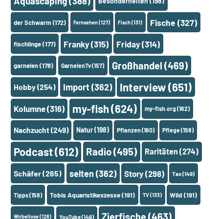
Aquascaping
(388)
Besonderheiten
(198)
Fische
(327)
der Schwarm
(172)
Fernsehen
(127)
Fisch
(131)
Franky
(315)
Friday
(314)
fischlinge
(177)
Großhandel
(469)
garnelen
(178)
GarnelenTv
(157)
Interview
(651)
Import
(362)
Hobby
(254)
my-fish
(624)
Kolumne
(316)
my-fish.org
(162)
Nachzucht
(249)
Natur
(198)
Pflanzen
(160)
Pflege
(158)
Podcast
(612)
Radio
(495)
Raritäten
(274)
selten
(362)
Schäfer
(265)
Story
(298)
Tax
(149)
Tobis Aquaristikexzesse
(191)
Wild
(191)
Tipps
(158)
TV
(133)
Zierfische
(463)
Wirbellose
(128)
YouTube
(146)