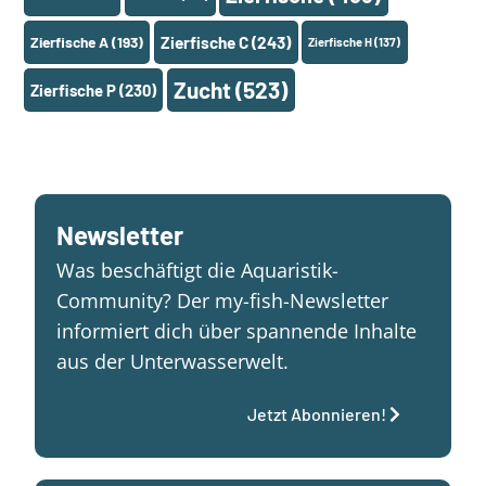
Zierfische A
(193)
Zierfische C
(243)
Zierfische H
(137)
Zucht
(523)
Zierfische P
(230)
Newsletter
Was beschäftigt die Aquaristik-
Community? Der my-fish-Newsletter
informiert dich über spannende Inhalte
aus der Unterwasserwelt.
Jetzt Abonnieren!