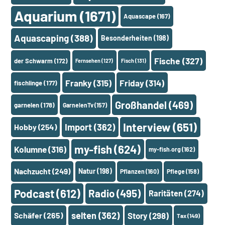
Aquarium
(1671)
Aquascape
(167)
Aquascaping
(388)
Besonderheiten
(198)
Fische
(327)
der Schwarm
(172)
Fernsehen
(127)
Fisch
(131)
Franky
(315)
Friday
(314)
fischlinge
(177)
Großhandel
(469)
garnelen
(178)
GarnelenTv
(157)
Interview
(651)
Import
(362)
Hobby
(254)
my-fish
(624)
Kolumne
(316)
my-fish.org
(162)
Nachzucht
(249)
Natur
(198)
Pflanzen
(160)
Pflege
(158)
Podcast
(612)
Radio
(495)
Raritäten
(274)
selten
(362)
Schäfer
(265)
Story
(298)
Tax
(149)