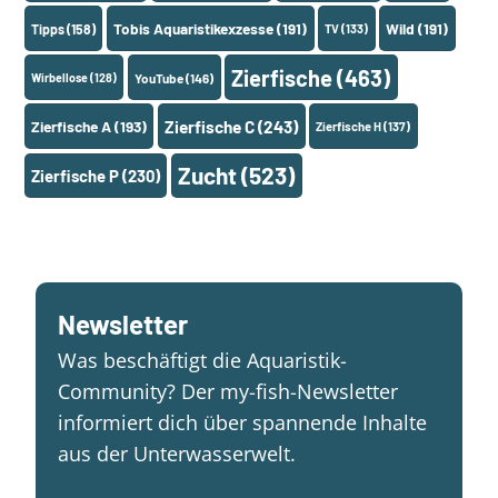
Tobis Aquaristikexzesse
(191)
Wild
(191)
Tipps
(158)
TV
(133)
Zierfische
(463)
Wirbellose
(128)
YouTube
(146)
Zierfische A
(193)
Zierfische C
(243)
Zierfische H
(137)
Zucht
(523)
Zierfische P
(230)
Newsletter
Was beschäftigt die Aquaristik-
Community? Der my-fish-Newsletter
informiert dich über spannende Inhalte
aus der Unterwasserwelt.