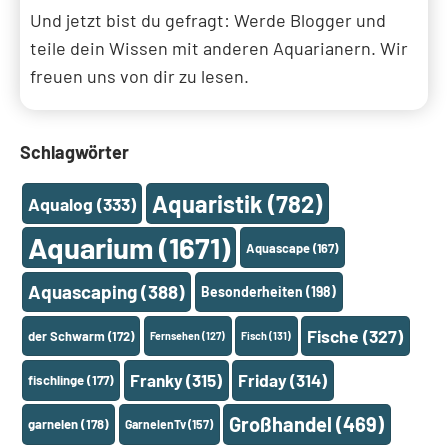
Und jetzt bist du gefragt: Werde Blogger und
teile dein Wissen mit anderen Aquarianern. Wir
freuen uns von dir zu lesen.
Schlagwörter
Aquaristik
(782)
Aqualog
(333)
Aquarium
(1671)
Aquascape
(167)
Aquascaping
(388)
Besonderheiten
(198)
Fische
(327)
der Schwarm
(172)
Fernsehen
(127)
Fisch
(131)
Franky
(315)
Friday
(314)
fischlinge
(177)
Großhandel
(469)
garnelen
(178)
GarnelenTv
(157)