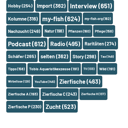
Interview
(651)
Import
(362)
Hobby
(254)
my-fish
(624)
Kolumne
(316)
my-fish.org
(162)
Nachzucht
(249)
Natur
(198)
Pflanzen
(160)
Pflege
(158)
Podcast
(612)
Radio
(495)
Raritäten
(274)
selten
(362)
Schäfer
(265)
Story
(298)
Tax
(149)
Tobis Aquaristikexzesse
(191)
Wild
(191)
Tipps
(158)
TV
(133)
Zierfische
(463)
Wirbellose
(128)
YouTube
(146)
Zierfische A
(193)
Zierfische C
(243)
Zierfische H
(137)
Zucht
(523)
Zierfische P
(230)