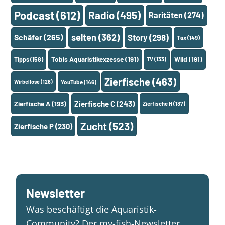
Podcast
(612)
Radio
(495)
Raritäten
(274)
selten
(362)
Schäfer
(265)
Story
(298)
Tax
(149)
Tobis Aquaristikexzesse
(191)
Wild
(191)
Tipps
(158)
TV
(133)
Zierfische
(463)
Wirbellose
(128)
YouTube
(146)
Zierfische A
(193)
Zierfische C
(243)
Zierfische H
(137)
Zucht
(523)
Zierfische P
(230)
Newsletter
Was beschäftigt die Aquaristik-
Community? Der my-fish-Newsletter