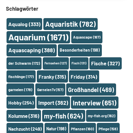
Schlagwörter
Aquaristik
(782)
Aqualog
(333)
Aquarium
(1671)
Aquascape
(167)
Aquascaping
(388)
Besonderheiten
(198)
Fische
(327)
der Schwarm
(172)
Fernsehen
(127)
Fisch
(131)
Franky
(315)
Friday
(314)
fischlinge
(177)
Großhandel
(469)
garnelen
(178)
GarnelenTv
(157)
Interview
(651)
Import
(362)
Hobby
(254)
my-fish
(624)
Kolumne
(316)
my-fish.org
(162)
Nachzucht
(249)
Natur
(198)
Pflanzen
(160)
Pflege
(158)