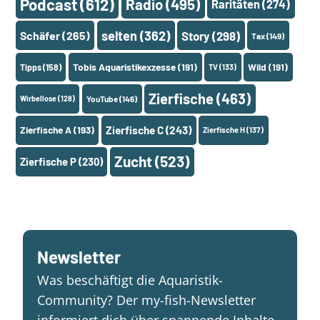
Podcast
(612)
Radio
(495)
Raritäten
(274)
selten
(362)
Schäfer
(265)
Story
(298)
Tax
(149)
Tobis Aquaristikexzesse
(191)
Wild
(191)
Tipps
(158)
TV
(133)
Zierfische
(463)
Wirbellose
(128)
YouTube
(146)
Zierfische A
(193)
Zierfische C
(243)
Zierfische H
(137)
Zucht
(523)
Zierfische P
(230)
Newsletter
Was beschäftigt die Aquaristik-
Community? Der my-fish-Newsletter