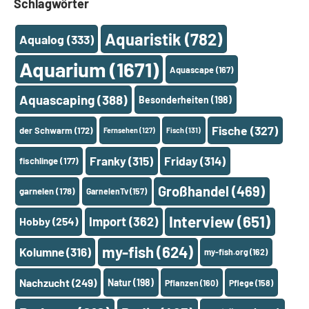
Schlagwörter
Aquaristik
(782)
Aqualog
(333)
Aquarium
(1671)
Aquascape
(167)
Aquascaping
(388)
Besonderheiten
(198)
Fische
(327)
der Schwarm
(172)
Fernsehen
(127)
Fisch
(131)
Franky
(315)
Friday
(314)
fischlinge
(177)
Großhandel
(469)
garnelen
(178)
GarnelenTv
(157)
Interview
(651)
Import
(362)
Hobby
(254)
my-fish
(624)
Kolumne
(316)
my-fish.org
(162)
Nachzucht
(249)
Natur
(198)
Pflanzen
(160)
Pflege
(158)