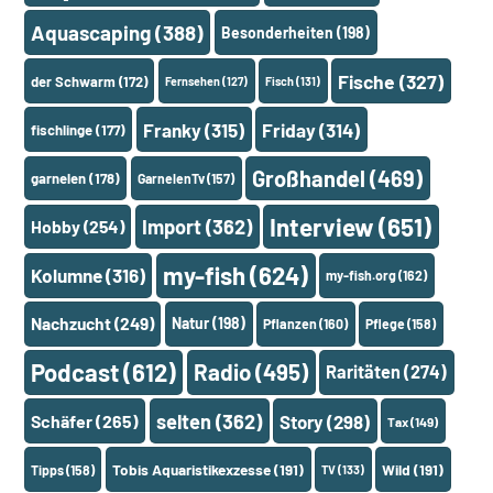
Aquascaping
(388)
Besonderheiten
(198)
Fische
(327)
der Schwarm
(172)
Fernsehen
(127)
Fisch
(131)
Franky
(315)
Friday
(314)
fischlinge
(177)
Großhandel
(469)
garnelen
(178)
GarnelenTv
(157)
Interview
(651)
Import
(362)
Hobby
(254)
my-fish
(624)
Kolumne
(316)
my-fish.org
(162)
Nachzucht
(249)
Natur
(198)
Pflanzen
(160)
Pflege
(158)
Podcast
(612)
Radio
(495)
Raritäten
(274)
selten
(362)
Schäfer
(265)
Story
(298)
Tax
(149)
Tobis Aquaristikexzesse
(191)
Wild
(191)
Tipps
(158)
TV
(133)