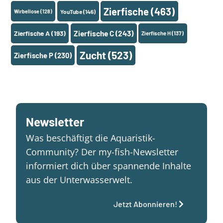
Zierfische
(463)
Wirbellose
(128)
YouTube
(146)
Zierfische A
(193)
Zierfische C
(243)
Zierfische H
(137)
Zucht
(523)
Zierfische P
(230)
Newsletter
Was beschäftigt die Aquaristik-
Community? Der my-fish-Newsletter
informiert dich über spannende Inhalte
aus der Unterwasserwelt.
Jetzt Abonnieren!