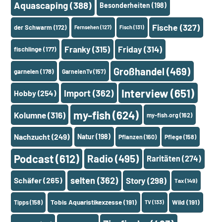
Aquascaping
(388)
Besonderheiten
(198)
Fische
(327)
der Schwarm
(172)
Fernsehen
(127)
Fisch
(131)
Franky
(315)
Friday
(314)
fischlinge
(177)
Großhandel
(469)
garnelen
(178)
GarnelenTv
(157)
Interview
(651)
Import
(362)
Hobby
(254)
my-fish
(624)
Kolumne
(316)
my-fish.org
(162)
Nachzucht
(249)
Natur
(198)
Pflanzen
(160)
Pflege
(158)
Podcast
(612)
Radio
(495)
Raritäten
(274)
selten
(362)
Schäfer
(265)
Story
(298)
Tax
(149)
Tobis Aquaristikexzesse
(191)
Wild
(191)
Tipps
(158)
TV
(133)