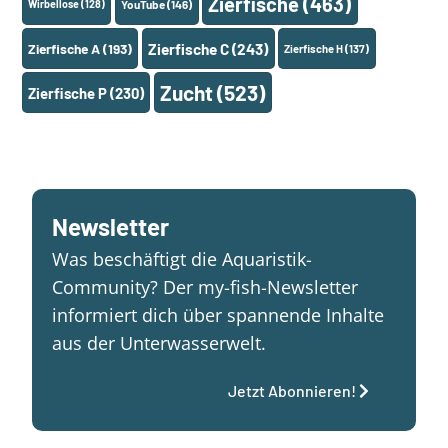
Zierfische
(463)
Wirbellose
(128)
YouTube
(146)
Zierfische A
(193)
Zierfische C
(243)
Zierfische H
(137)
Zucht
(523)
Zierfische P
(230)
Newsletter
Was beschäftigt die Aquaristik-
Community? Der my-fish-Newsletter
informiert dich über spannende Inhalte
aus der Unterwasserwelt.
Jetzt Abonnieren!