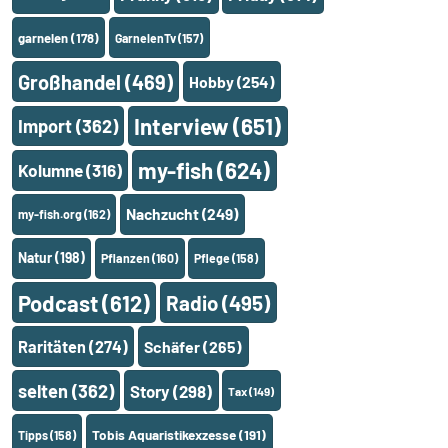
garnelen
(178)
GarnelenTv
(157)
Großhandel
(469)
Hobby
(254)
Interview
(651)
Import
(362)
my-fish
(624)
Kolumne
(316)
Nachzucht
(249)
my-fish.org
(162)
Natur
(198)
Pflanzen
(160)
Pflege
(158)
Podcast
(612)
Radio
(495)
Raritäten
(274)
Schäfer
(265)
selten
(362)
Story
(298)
Tax
(149)
Tobis Aquaristikexzesse
(191)
Tipps
(158)