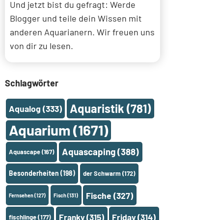
Und jetzt bist du gefragt: Werde
Blogger und teile dein Wissen mit
anderen Aquarianern. Wir freuen uns
von dir zu lesen.
Schlagwörter
Aquaristik
(781)
Aqualog
(333)
Aquarium
(1671)
Aquascaping
(388)
Aquascape
(167)
Besonderheiten
(198)
der Schwarm
(172)
Fische
(327)
Fernsehen
(127)
Fisch
(131)
Franky
(315)
Friday
(314)
fischlinge
(177)