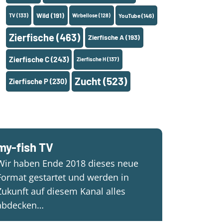
Wild
(191)
TV
(133)
Wirbellose
(128)
YouTube
(146)
Zierfische
(463)
Zierfische A
(193)
Zierfische C
(243)
Zierfische H
(137)
Zucht
(523)
Zierfische P
(230)
my-fish TV
Wir haben Ende 2018 dieses neue
Format gestartet und werden in
Zukunft auf diesem Kanal alles
abdecken…