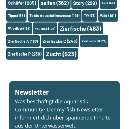
selten
(362)
Schäfer
(265)
Story
(298)
Tax
(149)
Tobis Aquaristikexzesse
(191)
Wild
(191)
Tipps
(158)
TV
(133)
Zierfische
(463)
Wirbellose
(128)
YouTube
(146)
Zierfische A
(193)
Zierfische C
(243)
Zierfische H
(137)
Zucht
(523)
Zierfische P
(230)
Newsletter
Was beschäftigt die Aquaristik-
Community? Der my-fish-Newsletter
informiert dich über spannende Inhalte
aus der Unterwasserwelt.