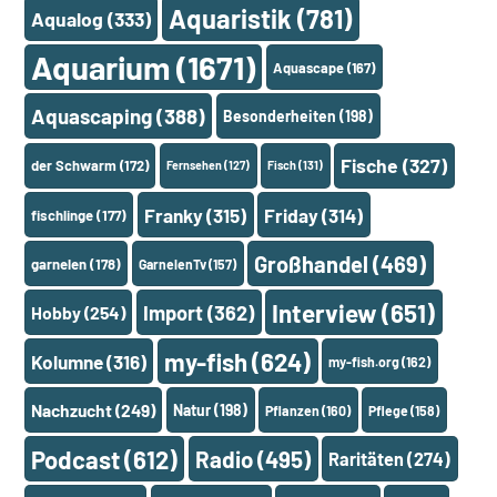
Aquaristik
(781)
Aqualog
(333)
Aquarium
(1671)
Aquascape
(167)
Aquascaping
(388)
Besonderheiten
(198)
Fische
(327)
der Schwarm
(172)
Fernsehen
(127)
Fisch
(131)
Franky
(315)
Friday
(314)
fischlinge
(177)
Großhandel
(469)
garnelen
(178)
GarnelenTv
(157)
Interview
(651)
Import
(362)
Hobby
(254)
my-fish
(624)
Kolumne
(316)
my-fish.org
(162)
Nachzucht
(249)
Natur
(198)
Pflanzen
(160)
Pflege
(158)
Podcast
(612)
Radio
(495)
Raritäten
(274)