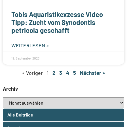
Tobis Aquaristikexzesse Video
Tipp: Zucht vom Synodontis
petricola geschafft
WEITERLESEN »
19. September 2023
« Voriger
1
2
3
4
5
Nächster »
Archiv
Alle Beiträge