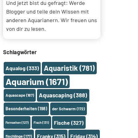
Und jetzt bist du gefragt: Werde
Blogger und teile dein Wissen mit
anderen Aquarianern. Wir freuen uns
von dir zu lesen.
Schlagwörter
Aquaristik
(781)
Aqualog
(333)
Aquarium
(1671)
Aquascaping
(388)
Aquascape
(167)
Besonderheiten
(198)
der Schwarm
(172)
Fische
(327)
Fernsehen
(127)
Fisch
(131)
Franky
(315)
Friday
(314)
fischlinge
(177)