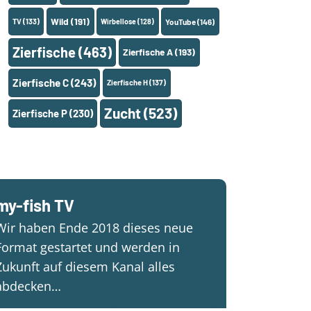
Wild
(191)
TV
(133)
Wirbellose
(128)
YouTube
(146)
Zierfische
(463)
Zierfische A
(193)
Zierfische C
(243)
Zierfische H
(137)
Zucht
(523)
Zierfische P
(230)
my-fish TV
Wir haben Ende 2018 dieses neue
Format gestartet und werden in
Zukunft auf diesem Kanal alles
abdecken…