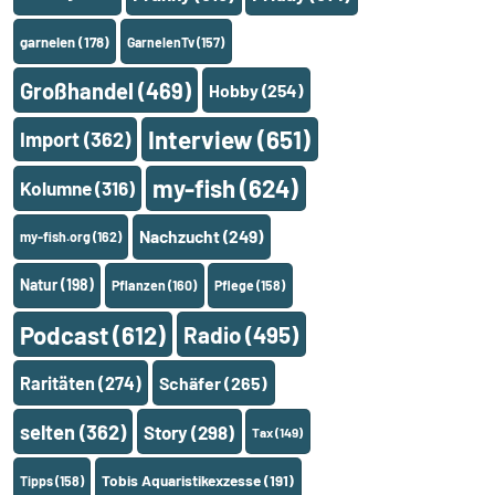
garnelen
(178)
GarnelenTv
(157)
Großhandel
(469)
Hobby
(254)
Interview
(651)
Import
(362)
my-fish
(624)
Kolumne
(316)
Nachzucht
(249)
my-fish.org
(162)
Natur
(198)
Pflanzen
(160)
Pflege
(158)
Podcast
(612)
Radio
(495)
Raritäten
(274)
Schäfer
(265)
selten
(362)
Story
(298)
Tax
(149)
Tobis Aquaristikexzesse
(191)
Tipps
(158)