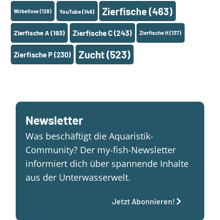
Zierfische
(463)
Wirbellose
(128)
YouTube
(146)
Zierfische A
(193)
Zierfische C
(243)
Zierfische H
(137)
Zucht
(523)
Zierfische P
(230)
Newsletter
Was beschäftigt die Aquaristik-
Community? Der my-fish-Newsletter
informiert dich über spannende Inhalte
aus der Unterwasserwelt.
Jetzt Abonnieren!