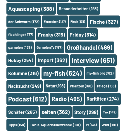
Aquascaping
(388)
Besonderheiten
(198)
Fische
(327)
der Schwarm
(172)
Fernsehen
(127)
Fisch
(131)
Franky
(315)
Friday
(314)
fischlinge
(177)
Großhandel
(469)
garnelen
(178)
GarnelenTv
(157)
Interview
(651)
Import
(362)
Hobby
(254)
my-fish
(624)
Kolumne
(316)
my-fish.org
(162)
Nachzucht
(249)
Natur
(198)
Pflanzen
(160)
Pflege
(158)
Podcast
(612)
Radio
(495)
Raritäten
(274)
selten
(362)
Schäfer
(265)
Story
(298)
Tax
(149)
Tobis Aquaristikexzesse
(191)
Wild
(191)
Tipps
(158)
TV
(133)