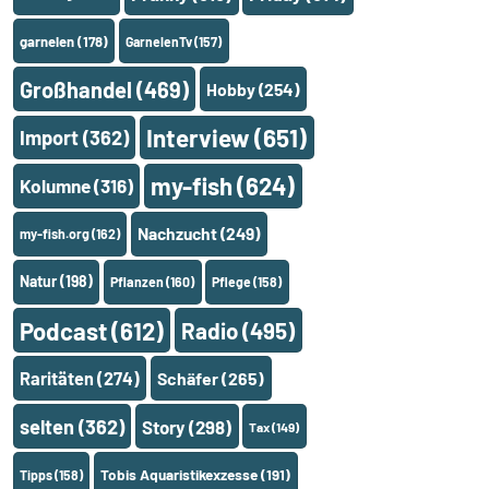
garnelen
(178)
GarnelenTv
(157)
Großhandel
(469)
Hobby
(254)
Interview
(651)
Import
(362)
my-fish
(624)
Kolumne
(316)
Nachzucht
(249)
my-fish.org
(162)
Natur
(198)
Pflanzen
(160)
Pflege
(158)
Podcast
(612)
Radio
(495)
Raritäten
(274)
Schäfer
(265)
selten
(362)
Story
(298)
Tax
(149)
Tobis Aquaristikexzesse
(191)
Tipps
(158)