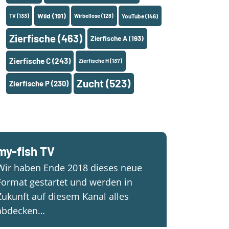
Wild
(191)
TV
(133)
Wirbellose
(128)
YouTube
(146)
Zierfische
(463)
Zierfische A
(193)
Zierfische C
(243)
Zierfische H
(137)
Zucht
(523)
Zierfische P
(230)
my-fish TV
Wir haben Ende 2018 dieses neue
Format gestartet und werden in
Zukunft auf diesem Kanal alles
abdecken…