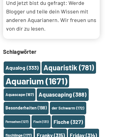
Und jetzt bist du gefragt: Werde
Blogger und teile dein Wissen mit
anderen Aquarianern. Wir freuen uns
von dir zu lesen.
Schlagwörter
Aquaristik
(781)
Aqualog
(333)
Aquarium
(1671)
Aquascaping
(388)
Aquascape
(167)
Besonderheiten
(198)
der Schwarm
(172)
Fische
(327)
Fernsehen
(127)
Fisch
(131)
Franky
(315)
Friday
(314)
fischlinge
(177)