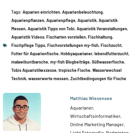
Tags:
Aquarien einrichten
,
Aquarienbeleuchtung
,
Aquarienpflanzen
,
Aquarienpflege
,
Aquaristik
,
Aquaristik
Messen
,
Aquaristik Tipps von Tobi
,
Aquaristik Veranstaltungen
,
Aquaristik Videos
,
Fischarten vorstellen
,
Fischhaltung
,
Fischpflege Tipps
,
Fischvorstellungen my-fish
,
Fischzucht
,
Futter für Aquarienfische
,
Hobbyaquarianer
,
lebendfutterzucht
,
malawibuntbarsche
,
my-fish Blogbeiträge
,
Süßwasserfische
,
Tobis Aquaristikexzesse
,
tropische Fische
,
Wasserwechsel
Technik
,
wasserwerte messen
,
Zuchtbedingungen für Fische
Matthias Wiesensee
Aquarianer,
Wirtschaftsinformatiker,
Online Marketing Manager.
Liebt Fotografie, Badminton