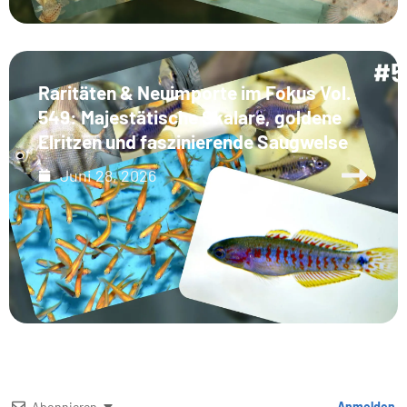
Raritäten & Neuimporte im Fokus Vol.
549: Majestätische Skalare, goldene
Elritzen und faszinierende Saugwelse
Juni 28, 2026
Abonnieren
Anmelden