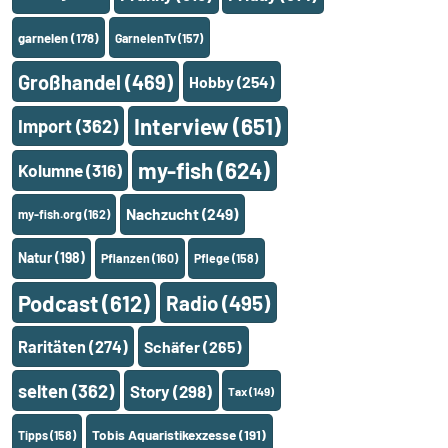
garnelen
(178)
GarnelenTv
(157)
Großhandel
(469)
Hobby
(254)
Interview
(651)
Import
(362)
my-fish
(624)
Kolumne
(316)
Nachzucht
(249)
my-fish.org
(162)
Natur
(198)
Pflanzen
(160)
Pflege
(158)
Podcast
(612)
Radio
(495)
Raritäten
(274)
Schäfer
(265)
selten
(362)
Story
(298)
Tax
(149)
Tobis Aquaristikexzesse
(191)
Tipps
(158)