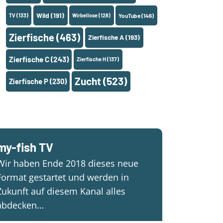
Wild
(191)
TV
(133)
Wirbellose
(128)
YouTube
(146)
Zierfische
(463)
Zierfische A
(193)
Zierfische C
(243)
Zierfische H
(137)
Zucht
(523)
Zierfische P
(230)
my-fish TV
Wir haben Ende 2018 dieses neue
Format gestartet und werden in
Zukunft auf diesem Kanal alles
abdecken…