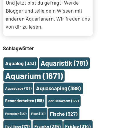
Und jetzt bist du gefragt: Werde
Blogger und teile dein Wissen mit
anderen Aquarianern. Wir freuen uns
von dir zu lesen.
Schlagwörter
Aquaristik
(781)
Aqualog
(333)
Aquarium
(1671)
Aquascaping
(388)
Aquascape
(167)
Besonderheiten
(198)
der Schwarm
(172)
Fische
(327)
Fernsehen
(127)
Fisch
(131)
Franky
(315)
Friday
(314)
fischlinge
(177)