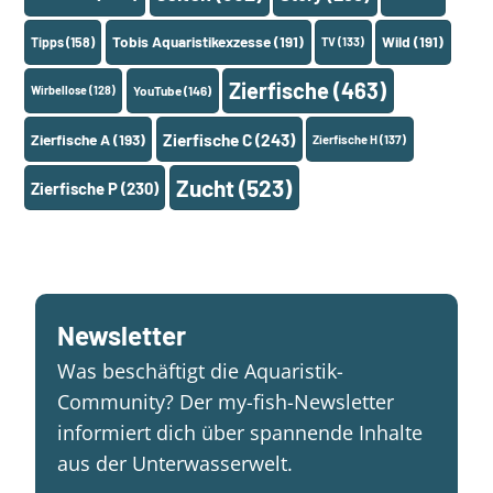
Tobis Aquaristikexzesse
(191)
Wild
(191)
Tipps
(158)
TV
(133)
Zierfische
(463)
Wirbellose
(128)
YouTube
(146)
Zierfische A
(193)
Zierfische C
(243)
Zierfische H
(137)
Zucht
(523)
Zierfische P
(230)
Newsletter
Was beschäftigt die Aquaristik-
Community? Der my-fish-Newsletter
informiert dich über spannende Inhalte
aus der Unterwasserwelt.