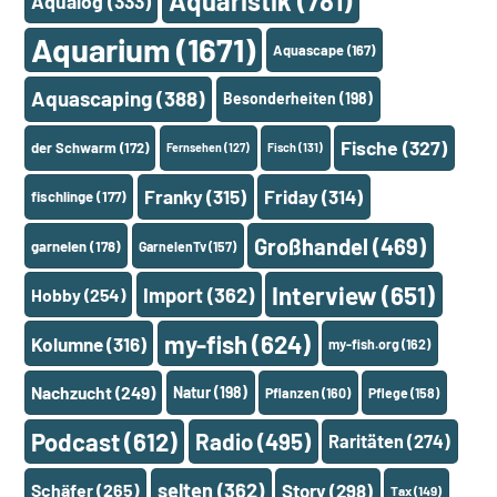
Aquaristik
(781)
Aqualog
(333)
Aquarium
(1671)
Aquascape
(167)
Aquascaping
(388)
Besonderheiten
(198)
Fische
(327)
der Schwarm
(172)
Fernsehen
(127)
Fisch
(131)
Franky
(315)
Friday
(314)
fischlinge
(177)
Großhandel
(469)
garnelen
(178)
GarnelenTv
(157)
Interview
(651)
Import
(362)
Hobby
(254)
my-fish
(624)
Kolumne
(316)
my-fish.org
(162)
Nachzucht
(249)
Natur
(198)
Pflanzen
(160)
Pflege
(158)
Podcast
(612)
Radio
(495)
Raritäten
(274)
selten
(362)
Schäfer
(265)
Story
(298)
Tax
(149)