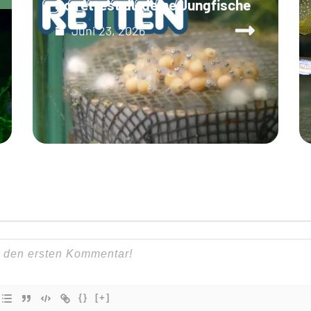
So rettest du deine Jungfische
Juni 23, 2026
{}
[+]