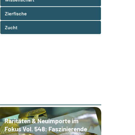
Zierfische
Zucht
Raritäten & Neuimporte im
Fokus Vol. 548: Faszinierende