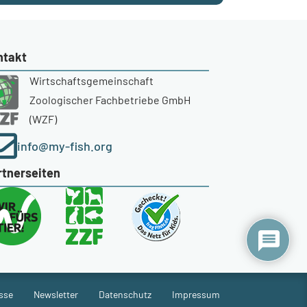
ntakt
Wirtschaftsgemeinschaft
Zoologischer Fachbetriebe GmbH
(WZF)
info@my-fish.org
rtnerseiten
sse
Newsletter
Datenschutz
Impressum