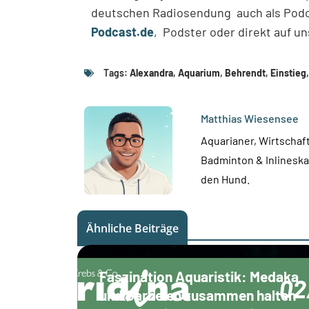
deutschen Radiosendung auch als Podc
Podcast.de
,
Podster
oder direkt auf un
Tags:
Alexandra
,
Aquarium
,
Behrendt
,
Einstieg
Matthias Wiesensee
Aquarianer, Wirtschaft
Badminton & Inlineskat
den Hund.
Ähnliche Beiträge
Faszination Aquaristik: Medaka
und Garnelen zusammen halten