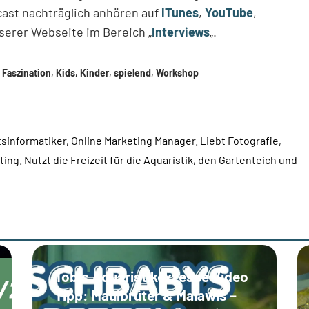
ast nachträglich anhören auf
iTunes
,
YouTube
,
serer Webseite im Bereich „
Interviews
„.
,
Faszination
,
Kids
,
Kinder
,
spielend
,
Workshop
sinformatiker, Online Marketing Manager. Liebt Fotografie,
ing. Nutzt die Freizeit für die Aquaristik, den Gartenteich und
Tobis Aquaristikexzesse Video
Tipp: Maulbrüter & Malawis –