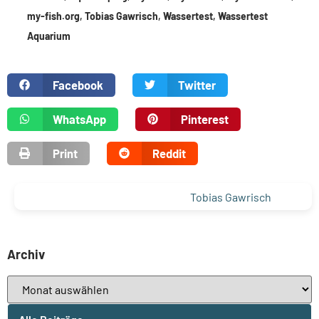
my-fish.org
,
Tobias Gawrisch
,
Wassertest
,
Wassertest
Aquarium
Facebook
Twitter
WhatsApp
Pinterest
Print
Reddit
Tobias Gawrisch
Archiv