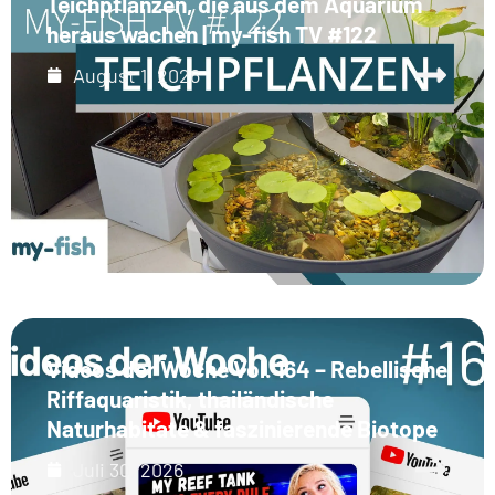
Teichpflanzen, die aus dem Aquarium
heraus wachen | my-fish TV #122
August 1, 2026
Videos der Woche Vol. 164 – Rebellische
Riffaquaristik, thailändische
Naturhabitate & faszinierende Biotope
Juli 30, 2026