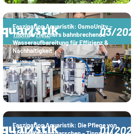
Faszination Aquaristik: OsmoUnity –
Thomas Metzners bahnbrechende
Wasseraufbereitung für Effizienz &
Nachhaltigkeit
März 6, 2026
Faszination Aquaristik: Die Pflege von
Schneckenbuntbarschen – Tipps und