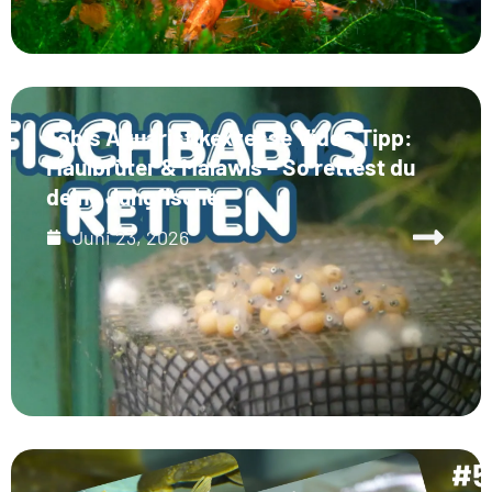
Tobis Aquaristikexzesse Video Tipp:
Maulbrüter & Malawis – So rettest du
deine Jungfische
Juni 23, 2026