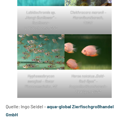
Labidochromis sp.
Cleithracara maronii –
„Hongi-Sunflower“ –
Maronibuntbarsch,
Sunflower-
EUNZ
Labidochromis, DNZ
Hyphessobrycon
Heros notatus „Gold-
sweglesi – Roter
Red-Spot“ –
Phantomsalmler, NZ
Augenfleckbuntbarsch-
Red Spot, EUNZ
Quelle: Ingo Seidel –
aqua-global Zierfischgroßhandel
GmbH