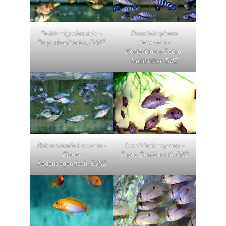
Pethia nigrofasciata –
Pseudotropheus
Purpurkopfbarbe, EUNZ
demasoni –
Königsblauer Zebra-
Maulbrüter, DNZ
Melanotaenia lacustris –
Amatitlania myrnae –
Blauer
Topas-Buntbarsch, DNZ
Regenbogenfisch, EUNZ