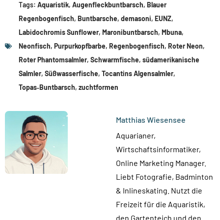
Tags:
Aquaristik
,
Augenfleckbuntbarsch
,
Blauer
Regenbogenfisch
,
Buntbarsche
,
demasoni
,
EUNZ
,
Labidochromis Sunflower
,
Maronibuntbarsch
,
Mbuna
,
Neonfisch
,
Purpurkopfbarbe
,
Regenbogenfisch
,
Roter Neon
,
Roter Phantomsalmler
,
Schwarmfische
,
südamerikanische
Salmler
,
Süßwasserfische
,
Tocantins Algensalmler
,
Topas‑Buntbarsch
,
zuchtformen
Matthias Wiesensee
Aquarianer,
Wirtschaftsinformatiker,
Online Marketing Manager.
Liebt Fotografie, Badminton
& Inlineskating. Nutzt die
Freizeit für die Aquaristik,
den Gartenteich und den