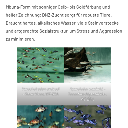
Mbuna‑Form mit sonniger Gelb- bis Goldfärbung und
heller Zeichnung; DNZ‑Zucht sorgt für robuste Tiere.
Braucht hartes, alkalisches Wasser, viele Steinverstecke
und artgerechte Sozialstruktur, um Stress und Aggression
zu minimieren.
Paracheirodon axelrodi
Apareiodon machrisi –
– Roter Neon, WF-BRA
Tocantins-Algensalmler,
WF-BRA