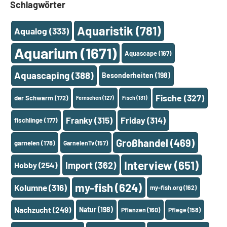
Schlagwörter
Aquaristik
(781)
Aqualog
(333)
Aquarium
(1671)
Aquascape
(167)
Aquascaping
(388)
Besonderheiten
(198)
Fische
(327)
der Schwarm
(172)
Fernsehen
(127)
Fisch
(131)
Franky
(315)
Friday
(314)
fischlinge
(177)
Großhandel
(469)
garnelen
(178)
GarnelenTv
(157)
Interview
(651)
Import
(362)
Hobby
(254)
my-fish
(624)
Kolumne
(316)
my-fish.org
(162)
Nachzucht
(249)
Natur
(198)
Pflanzen
(160)
Pflege
(158)