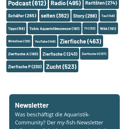
Podcast
(612)
Radio
(495)
Raritäten
(274)
selten
(362)
Schäfer
(265)
Story
(298)
Tax
(149)
Tobis Aquaristikexzesse
(191)
Wild
(191)
Tipps
(158)
TV
(133)
Zierfische
(463)
Wirbellose
(128)
YouTube
(146)
Zierfische A
(193)
Zierfische C
(243)
Zierfische H
(137)
Zucht
(523)
Zierfische P
(230)
Newsletter
Was beschäftigt die Aquaristik-
Community? Der my-fish-Newsletter