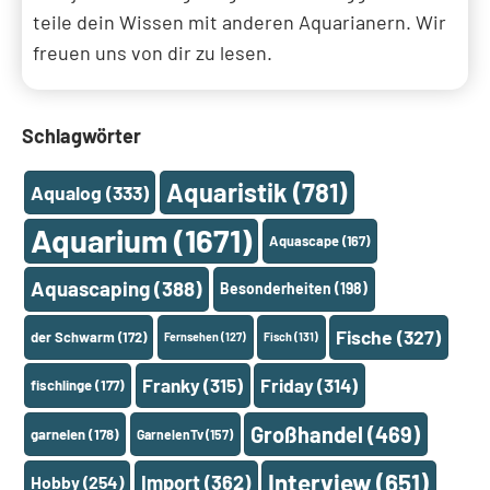
teile dein Wissen mit anderen Aquarianern. Wir
freuen uns von dir zu lesen.
Schlagwörter
Aquaristik
(781)
Aqualog
(333)
Aquarium
(1671)
Aquascape
(167)
Aquascaping
(388)
Besonderheiten
(198)
Fische
(327)
der Schwarm
(172)
Fernsehen
(127)
Fisch
(131)
Franky
(315)
Friday
(314)
fischlinge
(177)
Großhandel
(469)
garnelen
(178)
GarnelenTv
(157)
Interview
(651)
Import
(362)
Hobby
(254)