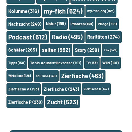
my-fish
(624)
Kolumne
(316)
my-fish.org
(162)
Nachzucht
(249)
Natur
(198)
Pflanzen
(160)
Pflege
(158)
Podcast
(612)
Radio
(495)
Raritäten
(274)
selten
(362)
Schäfer
(265)
Story
(298)
Tax
(149)
Tobis Aquaristikexzesse
(191)
Wild
(191)
Tipps
(158)
TV
(133)
Zierfische
(463)
Wirbellose
(128)
YouTube
(146)
Zierfische A
(193)
Zierfische C
(243)
Zierfische H
(137)
Zucht
(523)
Zierfische P
(230)