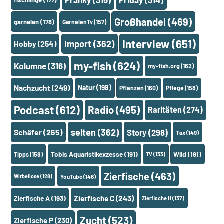
Großhandel
(469)
garnelen
(178)
GarnelenTv
(157)
Interview
(651)
Import
(362)
Hobby
(254)
my-fish
(624)
Kolumne
(316)
my-fish.org
(162)
Nachzucht
(249)
Natur
(198)
Pflanzen
(160)
Pflege
(158)
Podcast
(612)
Radio
(495)
Raritäten
(274)
selten
(362)
Schäfer
(265)
Story
(298)
Tax
(149)
Tobis Aquaristikexzesse
(191)
Wild
(191)
Tipps
(158)
TV
(133)
Zierfische
(463)
Wirbellose
(128)
YouTube
(146)
Zierfische A
(193)
Zierfische C
(243)
Zierfische H
(137)
Zucht
(523)
Zierfische P
(230)