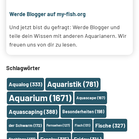
Werde Blogger auf my-fish.org
Und jetzt bist du gefragt: Werde Blogger und
teile dein Wissen mit anderen Aquarianern. Wir
freuen uns von dir zu lesen.
Schlagwörter
Aquaristik
(781)
Aqualog
(333)
Aquarium
(1671)
Aquascape
(167)
Aquascaping
(388)
Besonderheiten
(198)
Fische
(327)
der Schwarm
(172)
Fernsehen
(127)
Fisch
(131)
Franky
(315)
Friday
(314)
fischlinge
(177)