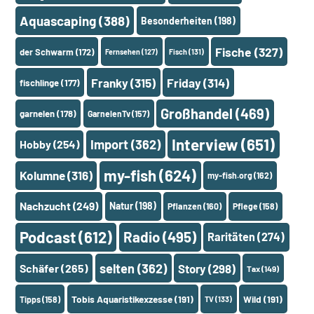
Aquascaping
(388)
Besonderheiten
(198)
Fische
(327)
der Schwarm
(172)
Fernsehen
(127)
Fisch
(131)
Franky
(315)
Friday
(314)
fischlinge
(177)
Großhandel
(469)
garnelen
(178)
GarnelenTv
(157)
Interview
(651)
Import
(362)
Hobby
(254)
my-fish
(624)
Kolumne
(316)
my-fish.org
(162)
Nachzucht
(249)
Natur
(198)
Pflanzen
(160)
Pflege
(158)
Podcast
(612)
Radio
(495)
Raritäten
(274)
selten
(362)
Schäfer
(265)
Story
(298)
Tax
(149)
Tobis Aquaristikexzesse
(191)
Wild
(191)
Tipps
(158)
TV
(133)