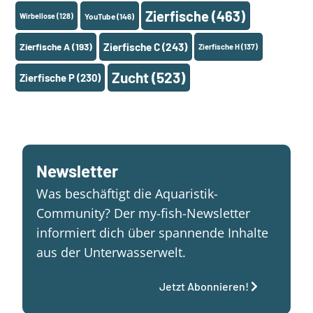
Zierfische
(463)
Wirbellose
(128)
YouTube
(146)
Zierfische A
(193)
Zierfische C
(243)
Zierfische H
(137)
Zucht
(523)
Zierfische P
(230)
Newsletter
Was beschäftigt die Aquaristik-
Community? Der my-fish-Newsletter
informiert dich über spannende Inhalte
aus der Unterwasserwelt.
Jetzt Abonnieren!