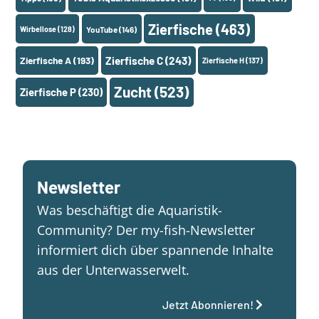
Zierfische
(463)
Wirbellose
(128)
YouTube
(146)
Zierfische A
(193)
Zierfische C
(243)
Zierfische H
(137)
Zucht
(523)
Zierfische P
(230)
Newsletter
Was beschäftigt die Aquaristik-
Community? Der my-fish-Newsletter
informiert dich über spannende Inhalte
aus der Unterwasserwelt.
Jetzt Abonnieren!