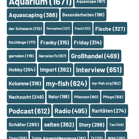
Aquarium
(1671)
Aquascape
(167)
Aquascaping
(388)
Besonderheiten
(198)
Fische
(327)
der Schwarm
(172)
Fernsehen
(127)
Fisch
(131)
Franky
(315)
Friday
(314)
fischlinge
(177)
Großhandel
(469)
garnelen
(178)
GarnelenTv
(157)
Interview
(651)
Import
(362)
Hobby
(254)
my-fish
(624)
Kolumne
(316)
my-fish.org
(162)
Nachzucht
(249)
Natur
(198)
Pflanzen
(160)
Pflege
(158)
Podcast
(612)
Radio
(495)
Raritäten
(274)
selten
(362)
Schäfer
(265)
Story
(298)
Tax
(149)
Tobis Aquaristikexzesse
(191)
Wild
(191)
Tipps
(158)
TV
(133)