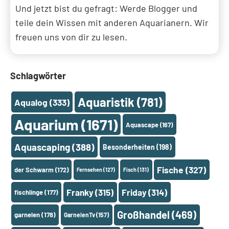
Und jetzt bist du gefragt: Werde Blogger und
teile dein Wissen mit anderen Aquarianern. Wir
freuen uns von dir zu lesen.
Schlagwörter
Aquaristik
(781)
Aqualog
(333)
Aquarium
(1671)
Aquascape
(167)
Aquascaping
(388)
Besonderheiten
(198)
Fische
(327)
der Schwarm
(172)
Fernsehen
(127)
Fisch
(131)
Franky
(315)
Friday
(314)
fischlinge
(177)
Großhandel
(469)
garnelen
(178)
GarnelenTv
(157)