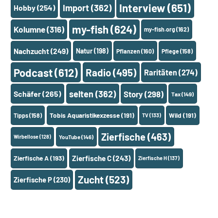
Interview
(651)
Import
(362)
Hobby
(254)
my-fish
(624)
Kolumne
(316)
my-fish.org
(162)
Nachzucht
(249)
Natur
(198)
Pflanzen
(160)
Pflege
(158)
Podcast
(612)
Radio
(495)
Raritäten
(274)
selten
(362)
Schäfer
(265)
Story
(298)
Tax
(149)
Tobis Aquaristikexzesse
(191)
Wild
(191)
Tipps
(158)
TV
(133)
Zierfische
(463)
Wirbellose
(128)
YouTube
(146)
Zierfische A
(193)
Zierfische C
(243)
Zierfische H
(137)
Zucht
(523)
Zierfische P
(230)