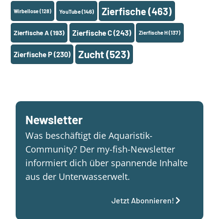
Zierfische
(463)
Wirbellose
(128)
YouTube
(146)
Zierfische A
(193)
Zierfische C
(243)
Zierfische H
(137)
Zucht
(523)
Zierfische P
(230)
Newsletter
Was beschäftigt die Aquaristik-
Community? Der my-fish-Newsletter
informiert dich über spannende Inhalte
aus der Unterwasserwelt.
Jetzt Abonnieren!