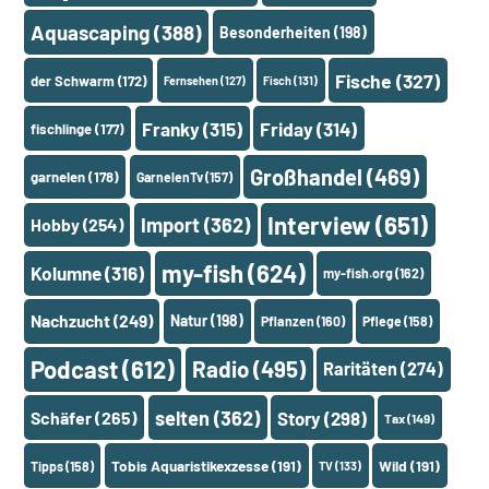
Aquascaping
(388)
Besonderheiten
(198)
Fische
(327)
der Schwarm
(172)
Fernsehen
(127)
Fisch
(131)
Franky
(315)
Friday
(314)
fischlinge
(177)
Großhandel
(469)
garnelen
(178)
GarnelenTv
(157)
Interview
(651)
Import
(362)
Hobby
(254)
my-fish
(624)
Kolumne
(316)
my-fish.org
(162)
Nachzucht
(249)
Natur
(198)
Pflanzen
(160)
Pflege
(158)
Podcast
(612)
Radio
(495)
Raritäten
(274)
selten
(362)
Schäfer
(265)
Story
(298)
Tax
(149)
Tobis Aquaristikexzesse
(191)
Wild
(191)
Tipps
(158)
TV
(133)