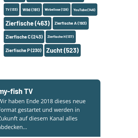
Wild
(191)
TV
(133)
Wirbellose
(128)
YouTube
(146)
Zierfische
(463)
Zierfische A
(193)
Zierfische C
(243)
Zierfische H
(137)
Zucht
(523)
Zierfische P
(230)
my-fish TV
Wir haben Ende 2018 dieses neue
Format gestartet und werden in
Zukunft auf diesem Kanal alles
abdecken…