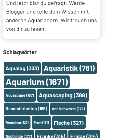
Und jetzt bist du gefragt: Werde
Blogger und teile dein Wissen mit
anderen Aquarianern. Wir freuen uns
von dir zu lesen.
Schlagwörter
Aquaristik
(781)
Aqualog
(333)
Aquarium
(1671)
Aquascaping
(388)
Aquascape
(167)
Besonderheiten
(198)
der Schwarm
(172)
Fische
(327)
Fernsehen
(127)
Fisch
(131)
Franky
(315)
Friday
(314)
fischlinge
(177)