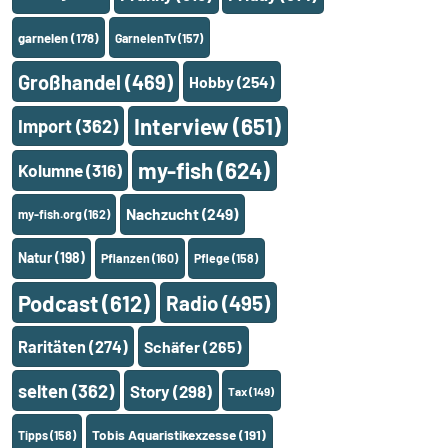
garnelen
(178)
GarnelenTv
(157)
Großhandel
(469)
Hobby
(254)
Interview
(651)
Import
(362)
my-fish
(624)
Kolumne
(316)
Nachzucht
(249)
my-fish.org
(162)
Natur
(198)
Pflanzen
(160)
Pflege
(158)
Podcast
(612)
Radio
(495)
Raritäten
(274)
Schäfer
(265)
selten
(362)
Story
(298)
Tax
(149)
Tobis Aquaristikexzesse
(191)
Tipps
(158)