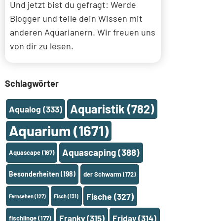
Und jetzt bist du gefragt: Werde
Blogger und teile dein Wissen mit
anderen Aquarianern. Wir freuen uns
von dir zu lesen.
Schlagwörter
Aquaristik
(782)
Aqualog
(333)
Aquarium
(1671)
Aquascaping
(388)
Aquascape
(167)
Besonderheiten
(198)
der Schwarm
(172)
Fische
(327)
Fernsehen
(127)
Fisch
(131)
Franky
(315)
Friday
(314)
fischlinge
(177)