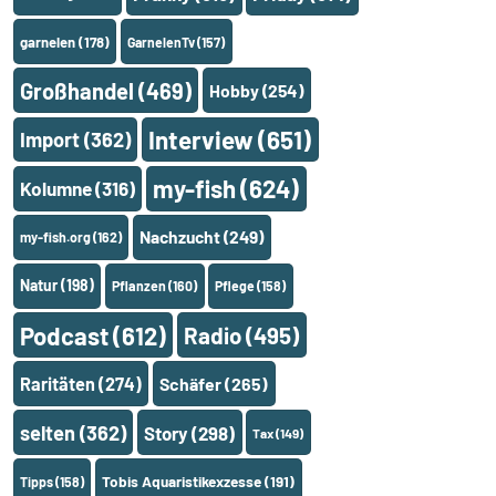
garnelen
(178)
GarnelenTv
(157)
Großhandel
(469)
Hobby
(254)
Interview
(651)
Import
(362)
my-fish
(624)
Kolumne
(316)
Nachzucht
(249)
my-fish.org
(162)
Natur
(198)
Pflanzen
(160)
Pflege
(158)
Podcast
(612)
Radio
(495)
Raritäten
(274)
Schäfer
(265)
selten
(362)
Story
(298)
Tax
(149)
Tobis Aquaristikexzesse
(191)
Tipps
(158)