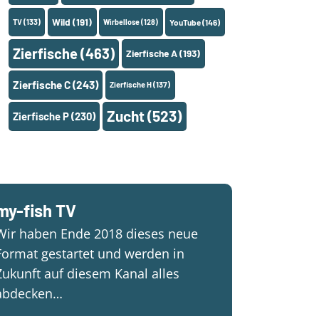
Wild
(191)
TV
(133)
Wirbellose
(128)
YouTube
(146)
Zierfische
(463)
Zierfische A
(193)
Zierfische C
(243)
Zierfische H
(137)
Zucht
(523)
Zierfische P
(230)
my-fish TV
Wir haben Ende 2018 dieses neue
Format gestartet und werden in
Zukunft auf diesem Kanal alles
abdecken…