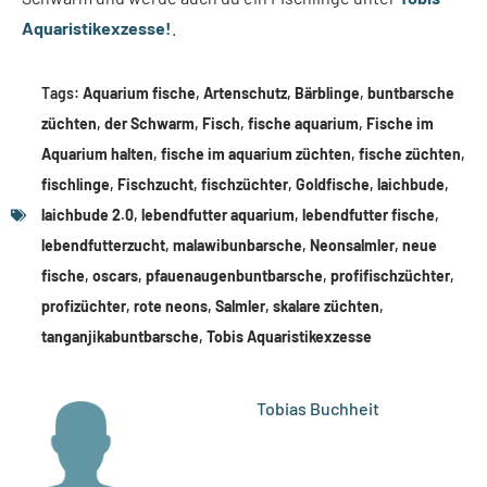
Aquaristikexzesse!
.
Tags:
Aquarium fische
,
Artenschutz
,
Bärblinge
,
buntbarsche
züchten
,
der Schwarm
,
Fisch
,
fische aquarium
,
Fische im
Aquarium halten
,
fische im aquarium züchten
,
fische züchten
,
fischlinge
,
Fischzucht
,
fischzüchter
,
Goldfische
,
laichbude
,
laichbude 2.0
,
lebendfutter aquarium
,
lebendfutter fische
,
lebendfutterzucht
,
malawibunbarsche
,
Neonsalmler
,
neue
fische
,
oscars
,
pfauenaugenbuntbarsche
,
profifischzüchter
,
profizüchter
,
rote neons
,
Salmler
,
skalare züchten
,
tanganjikabuntbarsche
,
Tobis Aquaristikexzesse
Tobias Buchheit