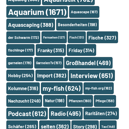
Aquarium
(1671)
Aquascape
(167)
Aquascaping
(388)
Besonderheiten
(198)
Fische
(327)
der Schwarm
(172)
Fernsehen
(127)
Fisch
(131)
Franky
(315)
Friday
(314)
fischlinge
(177)
Großhandel
(469)
garnelen
(178)
GarnelenTv
(157)
Interview
(651)
Import
(362)
Hobby
(254)
my-fish
(624)
Kolumne
(316)
my-fish.org
(162)
Nachzucht
(249)
Natur
(198)
Pflanzen
(160)
Pflege
(158)
Podcast
(612)
Radio
(495)
Raritäten
(274)
selten
(362)
Schäfer
(265)
Story
(298)
Tax
(149)