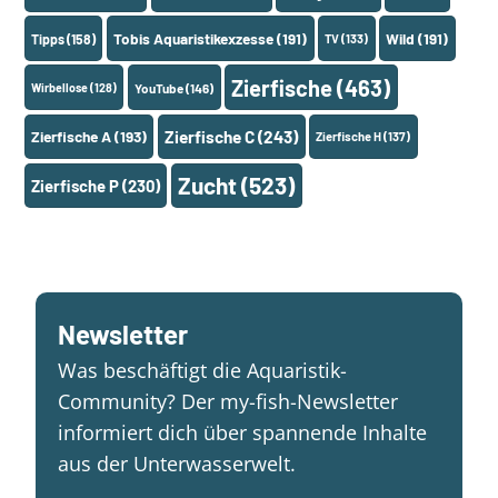
Tobis Aquaristikexzesse
(191)
Wild
(191)
Tipps
(158)
TV
(133)
Zierfische
(463)
Wirbellose
(128)
YouTube
(146)
Zierfische A
(193)
Zierfische C
(243)
Zierfische H
(137)
Zucht
(523)
Zierfische P
(230)
Newsletter
Was beschäftigt die Aquaristik-
Community? Der my-fish-Newsletter
informiert dich über spannende Inhalte
aus der Unterwasserwelt.