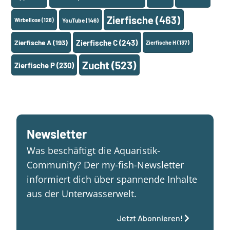
Zierfische
(463)
Wirbellose
(128)
YouTube
(146)
Zierfische A
(193)
Zierfische C
(243)
Zierfische H
(137)
Zucht
(523)
Zierfische P
(230)
Newsletter
Was beschäftigt die Aquaristik-
Community? Der my-fish-Newsletter
informiert dich über spannende Inhalte
aus der Unterwasserwelt.
Jetzt Abonnieren!