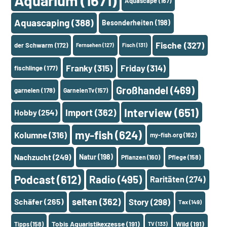
Aquarium
(1671)
Aquascape
(167)
Aquascaping
(388)
Besonderheiten
(198)
Fische
(327)
der Schwarm
(172)
Fernsehen
(127)
Fisch
(131)
Franky
(315)
Friday
(314)
fischlinge
(177)
Großhandel
(469)
garnelen
(178)
GarnelenTv
(157)
Interview
(651)
Import
(362)
Hobby
(254)
my-fish
(624)
Kolumne
(316)
my-fish.org
(162)
Nachzucht
(249)
Natur
(198)
Pflanzen
(160)
Pflege
(158)
Podcast
(612)
Radio
(495)
Raritäten
(274)
selten
(362)
Schäfer
(265)
Story
(298)
Tax
(149)
Tobis Aquaristikexzesse
(191)
Wild
(191)
Tipps
(158)
TV
(133)