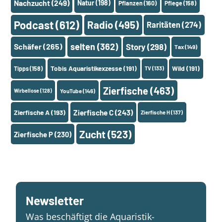
Nachzucht
(249)
Natur
(198)
Pflanzen
(160)
Pflege
(158)
Podcast
(612)
Radio
(495)
Raritäten
(274)
selten
(362)
Schäfer
(265)
Story
(298)
Tax
(149)
Tobis Aquaristikexzesse
(191)
Wild
(191)
Tipps
(158)
TV
(133)
Zierfische
(463)
Wirbellose
(128)
YouTube
(146)
Zierfische A
(193)
Zierfische C
(243)
Zierfische H
(137)
Zucht
(523)
Zierfische P
(230)
Newsletter
Was beschäftigt die Aquaristik-