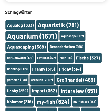
Schlagwörter
Aquaristik
(781)
Aqualog
(333)
Aquarium
(1671)
Aquascape
(167)
Aquascaping
(388)
Besonderheiten
(198)
Fische
(327)
der Schwarm
(172)
Fernsehen
(127)
Fisch
(131)
Franky
(315)
Friday
(314)
fischlinge
(177)
Großhandel
(469)
garnelen
(178)
GarnelenTv
(157)
Interview
(651)
Import
(362)
Hobby
(254)
my-fish
(624)
Kolumne
(316)
my-fish.org
(162)