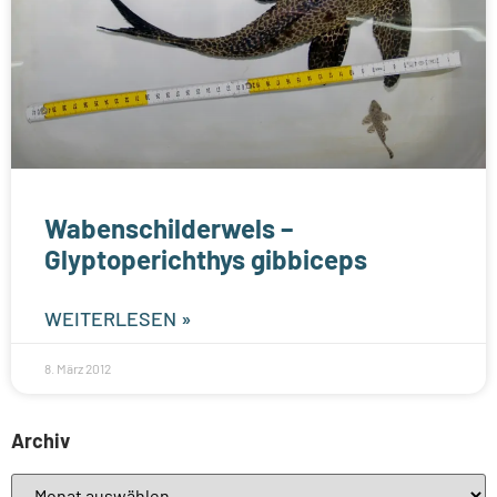
Wabenschilderwels –
Glyptoperichthys gibbiceps
WEITERLESEN »
8. März 2012
Archiv