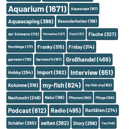
Aquarium
(1671)
Aquascape
(167)
Aquascaping
(388)
Besonderheiten
(198)
Fische
(327)
der Schwarm
(172)
Fernsehen
(127)
Fisch
(131)
Franky
(315)
Friday
(314)
fischlinge
(177)
Großhandel
(469)
garnelen
(178)
GarnelenTv
(157)
Interview
(651)
Import
(362)
Hobby
(254)
my-fish
(624)
Kolumne
(316)
my-fish.org
(162)
Nachzucht
(249)
Natur
(198)
Pflanzen
(160)
Pflege
(158)
Podcast
(612)
Radio
(495)
Raritäten
(274)
selten
(362)
Schäfer
(265)
Story
(298)
Tax
(149)