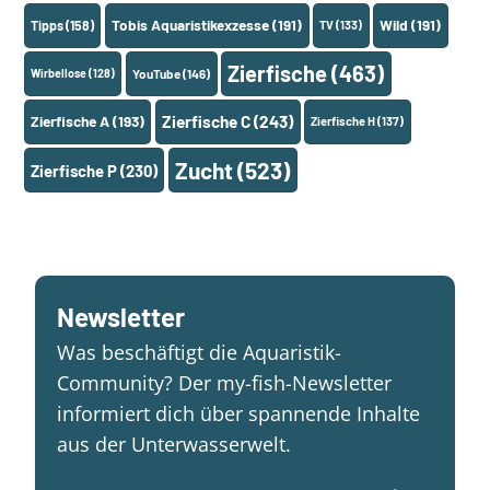
Tobis Aquaristikexzesse
(191)
Wild
(191)
Tipps
(158)
TV
(133)
Zierfische
(463)
Wirbellose
(128)
YouTube
(146)
Zierfische A
(193)
Zierfische C
(243)
Zierfische H
(137)
Zucht
(523)
Zierfische P
(230)
Newsletter
Was beschäftigt die Aquaristik-
Community? Der my-fish-Newsletter
informiert dich über spannende Inhalte
aus der Unterwasserwelt.