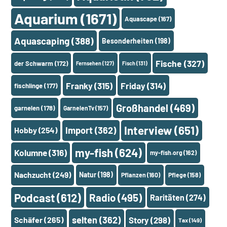
Aquarium
(1671)
Aquascape
(167)
Aquascaping
(388)
Besonderheiten
(198)
Fische
(327)
der Schwarm
(172)
Fernsehen
(127)
Fisch
(131)
Franky
(315)
Friday
(314)
fischlinge
(177)
Großhandel
(469)
garnelen
(178)
GarnelenTv
(157)
Interview
(651)
Import
(362)
Hobby
(254)
my-fish
(624)
Kolumne
(316)
my-fish.org
(162)
Nachzucht
(249)
Natur
(198)
Pflanzen
(160)
Pflege
(158)
Podcast
(612)
Radio
(495)
Raritäten
(274)
selten
(362)
Schäfer
(265)
Story
(298)
Tax
(149)