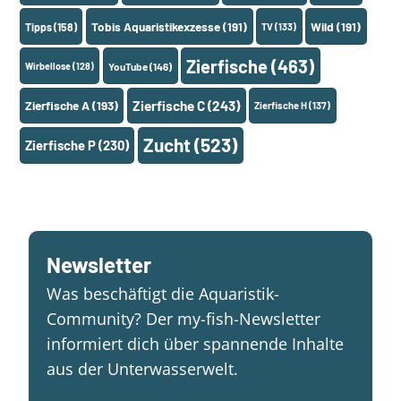
Tobis Aquaristikexzesse
(191)
Wild
(191)
Tipps
(158)
TV
(133)
Zierfische
(463)
Wirbellose
(128)
YouTube
(146)
Zierfische A
(193)
Zierfische C
(243)
Zierfische H
(137)
Zucht
(523)
Zierfische P
(230)
Newsletter
Was beschäftigt die Aquaristik-
Community? Der my-fish-Newsletter
informiert dich über spannende Inhalte
aus der Unterwasserwelt.