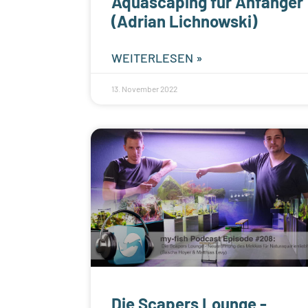
Aquascaping für Anfänger
(Adrian Lichnowski)
WEITERLESEN »
13. November 2022
Die Scapers Lounge -