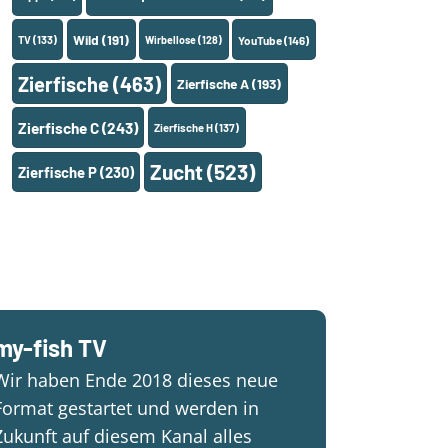
Wild
(191)
TV
(133)
Wirbellose
(128)
YouTube
(146)
Zierfische
(463)
Zierfische A
(193)
Zierfische C
(243)
Zierfische H
(137)
Zucht
(523)
Zierfische P
(230)
my-fish TV
Wir haben Ende 2018 dieses neue
Format gestartet und werden in
Zukunft auf diesem Kanal alles