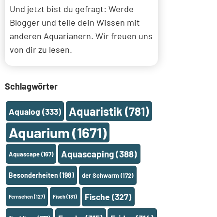
Und jetzt bist du gefragt: Werde
Blogger und teile dein Wissen mit
anderen Aquarianern. Wir freuen uns
von dir zu lesen.
Schlagwörter
Aquaristik
(781)
Aqualog
(333)
Aquarium
(1671)
Aquascaping
(388)
Aquascape
(167)
Besonderheiten
(198)
der Schwarm
(172)
Fische
(327)
Fernsehen
(127)
Fisch
(131)