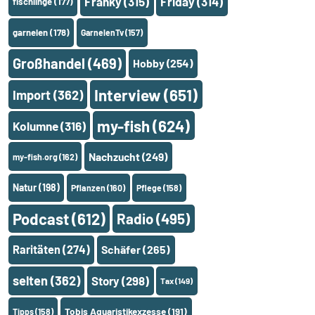
Franky
(315)
Friday
(314)
fischlinge
(177)
garnelen
(178)
GarnelenTv
(157)
Großhandel
(469)
Hobby
(254)
Interview
(651)
Import
(362)
my-fish
(624)
Kolumne
(316)
Nachzucht
(249)
my-fish.org
(162)
Natur
(198)
Pflanzen
(160)
Pflege
(158)
Podcast
(612)
Radio
(495)
Raritäten
(274)
Schäfer
(265)
selten
(362)
Story
(298)
Tax
(149)
Tobis Aquaristikexzesse
(191)
Tipps
(158)