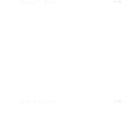
August 7, 2026
Raritäten & Neuimporte im Fokus Vol.
554: Südamerikanische Salmler-
Vielfalt und majestätische Segelflosser
August 2, 2026