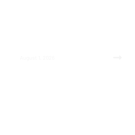
Teichpflanzen, die aus dem Aquarium
heraus wachen | my-fish TV #122
August 1, 2026