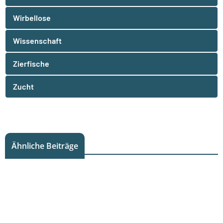
Wirbellose
Wissenschaft
Zierfische
Zucht
Ähnliche Beiträge
Faszination Aquaristik: Alles über
Haltung und Pflege der
farbenprächtigen Sulawesi-Schnecken