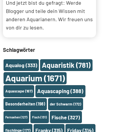
Und jetzt bist du gefragt: Werde
Blogger und teile dein Wissen mit
anderen Aquarianern. Wir freuen uns
von dir zu lesen.
Schlagwörter
Aquaristik
(781)
Aqualog
(333)
Aquarium
(1671)
Aquascaping
(388)
Aquascape
(167)
Besonderheiten
(198)
der Schwarm
(172)
Fische
(327)
Fernsehen
(127)
Fisch
(131)
Franky
(315)
Friday
(314)
fischlinge
(177)