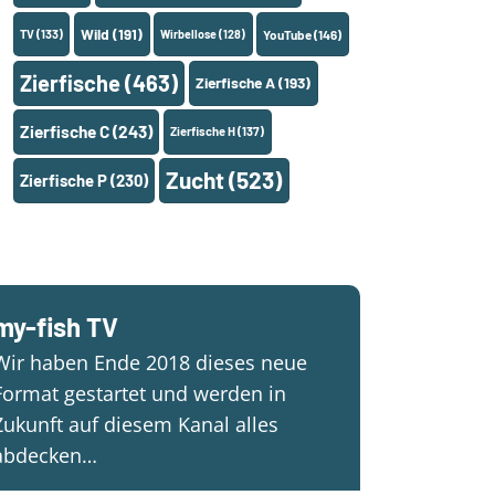
Wild
(191)
TV
(133)
Wirbellose
(128)
YouTube
(146)
Zierfische
(463)
Zierfische A
(193)
Zierfische C
(243)
Zierfische H
(137)
Zucht
(523)
Zierfische P
(230)
my-fish TV
Wir haben Ende 2018 dieses neue
Format gestartet und werden in
Zukunft auf diesem Kanal alles
abdecken…