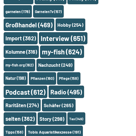
garnelen
(178)
GarnelenTv
(157)
Großhandel
(469)
Hobby
(254)
Interview
(651)
Import
(362)
my-fish
(624)
Kolumne
(316)
Nachzucht
(249)
my-fish.org
(162)
Natur
(198)
Pflanzen
(160)
Pflege
(158)
Podcast
(612)
Radio
(495)
Raritäten
(274)
Schäfer
(265)
selten
(362)
Story
(298)
Tax
(149)
Tobis Aquaristikexzesse
(191)
Tipps
(158)