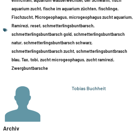
einrichten
,
aquarium wasserwechsel
,
der Schwarm
,
fisch
aquarium zucht
,
fische im aquarium züchten
,
fischlinge
,
Fischzucht
,
Microgeophagus
,
microgeophagus zucht aquarium
,
Ramirezi
,
reset
,
schmetterlingsbuntbarsch
,
schmetterlingsbuntbarsch gold
,
schmetterlingsbuntbarsch
natur
,
schmetterlingsbuntbarsch schwarz
,
schmetterlingsbuntbarsch zucht
,
schmetterlingsbuntbrasch
blau
,
Tax
,
tobi
,
zucht microgeophagus
,
zucht ramirezi
,
Zwergbuntbarsche
Tobias Buchheit
Archiv