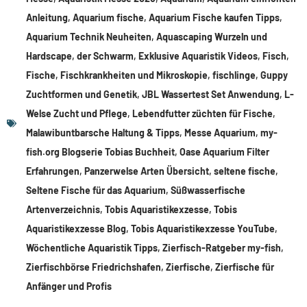
Anleitung
,
Aquarium fische
,
Aquarium Fische kaufen Tipps
,
Aquarium Technik Neuheiten
,
Aquascaping Wurzeln und
Hardscape
,
der Schwarm
,
Exklusive Aquaristik Videos
,
Fisch
,
Fische
,
Fischkrankheiten und Mikroskopie
,
fischlinge
,
Guppy
Zuchtformen und Genetik
,
JBL Wassertest Set Anwendung
,
L-
Welse Zucht und Pflege
,
Lebendfutter züchten für Fische
,
Malawibuntbarsche Haltung & Tipps
,
Messe Aquarium
,
my-
fish.org Blogserie Tobias Buchheit
,
Oase Aquarium Filter
Erfahrungen
,
Panzerwelse Arten Übersicht
,
seltene fische
,
Seltene Fische für das Aquarium
,
Süßwasserfische
Artenverzeichnis
,
Tobis Aquaristikexzesse
,
Tobis
Aquaristikexzesse Blog
,
Tobis Aquaristikexzesse YouTube
,
Wöchentliche Aquaristik Tipps
,
Zierfisch-Ratgeber my-fish
,
Zierfischbörse Friedrichshafen
,
Zierfische
,
Zierfische für
Anfänger und Profis