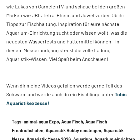
wie Lukas von GarnelenTV, und schaue bei den großen
Marken wie JBL, Tetra, Eheim und Juwel vorbei. Ob ihr
Tipps zur Fischhaltung, Inspiration für eure nächste
Aquarium-Einrichtung sucht oder wissen wollt, was die
neuesten Wassertests und Futtermittel können – in
diesem Messerundgang steckt die volle Ladung
Aquaristik-Wissen. Viel Spaß beim Anschauen!
______________________________________
Wenn dir meine Videos gefallen werde gerne Teil des
Schwarm und werde auch du ein Fischlinge unter
Tobis
Aquaristikexzesse!
.
Tags:
animal
,
aqua Expo
,
Aqua Fisch
,
Aqua Fisch
Friedrichshafen
,
Aquaristik Hobby einsteigen
,
Aquaristik
Messe
,
Aquaristik Messe 2026
,
Aquarium
,
Aquarium einrichten