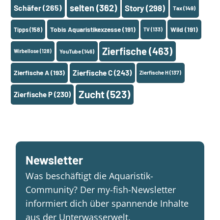
selten
(362)
Schäfer
(265)
Story
(298)
Tax
(149)
Tobis Aquaristikexzesse
(191)
Wild
(191)
Tipps
(158)
TV
(133)
Zierfische
(463)
Wirbellose
(128)
YouTube
(146)
Zierfische A
(193)
Zierfische C
(243)
Zierfische H
(137)
Zucht
(523)
Zierfische P
(230)
Newsletter
Was beschäftigt die Aquaristik-
Community? Der my-fish-Newsletter
informiert dich über spannende Inhalte
aus der Unterwasserwelt.