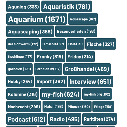
Aquaristik
(781)
Aqualog
(333)
Aquarium
(1671)
Aquascape
(167)
Aquascaping
(388)
Besonderheiten
(198)
Fische
(327)
der Schwarm
(172)
Fernsehen
(127)
Fisch
(131)
Franky
(315)
Friday
(314)
fischlinge
(177)
Großhandel
(469)
garnelen
(178)
GarnelenTv
(157)
Interview
(651)
Import
(362)
Hobby
(254)
my-fish
(624)
Kolumne
(316)
my-fish.org
(162)
Nachzucht
(249)
Natur
(198)
Pflanzen
(160)
Pflege
(158)
Podcast
(612)
Radio
(495)
Raritäten
(274)