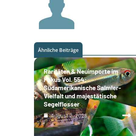
Ähnliche Beiträge
Raritäten & Neuimporte im
Fokus Vol. 554:
Südamerikanische Salmler-
Vielfalt und majestätische
Segelflosser
August 2, 2026