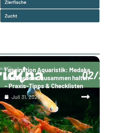
Zierfische
Zucht
Faszination Aquaristik: Medaka
und Garnelen zusammen halten
– Praxis-Tipps & Checklisten
Juli 31, 2026