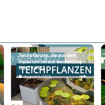
Teichpflanzen, die aus dem
Aquarium heraus wachen | my-
fish TV #122
August 1, 2026