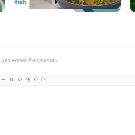
{}
[+]