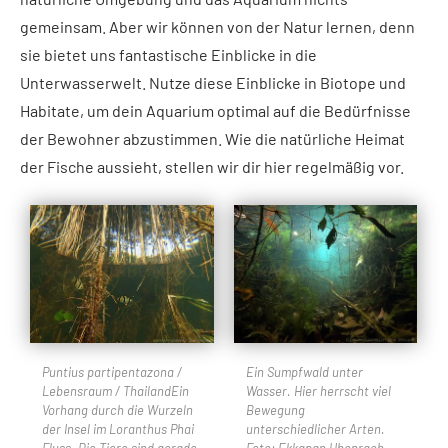
gemeinsam. Aber wir können von der Natur lernen, denn
sie bietet uns fantastische Einblicke in die
Unterwasserwelt. Nutze diese Einblicke in Biotope und
Habitate, um dein Aquarium optimal auf die Bedürfnisse
der Bewohner abzustimmen. Wie die natürliche Heimat
der Fische aussieht, stellen wir dir hier regelmäßig vor.
Puntius partipentazona /
Ein Sumpfwald unter
Lebensraum / ThailandEin
Wasser. Hier herrscht viel
Vorhang durch die Wurzeln
Bewegung
der Insel im Loranthus Phai
unterschiedlicher Arten.