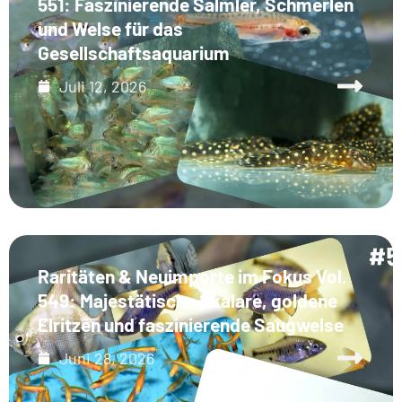
551: Faszinierende Salmler, Schmerlen
und Welse für das
Gesellschaftsaquarium
Juli 12, 2026
Raritäten & Neuimporte im Fokus Vol.
549: Majestätische Skalare, goldene
Elritzen und faszinierende Saugwelse
Juni 28, 2026